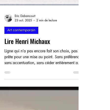
Eric Dabancourt
23 oct. 2025
2 min de lecture
Art contemporain
Lire Henri Michaux
Ligne qui n’a pas encore fait son choix, pas
prête pour une mise au point. Sans préférence,
sans accentuation, sans céder entièrement aux
attirances. …Qui veille, qui erre. Ligne
célibataire, qui tient à le rester, à garder ses
distances, qui ne se soumet pas, aveugle à ce
qui est matériel. Ni dominante, ni
accompagnatrice, surtout pas subordonnée.