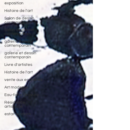
exposition
Histoire de l'art
Salon de dessin
contemporain
Salon de dessin
contemporain
galerie & dessin
contemporain
galerie et dessin
contemporain
Livre d'artistes
Histoire de l'art
vente aux enchères
Art moderne
Eau-forte Gravure
Résidence
artistique
estampadura