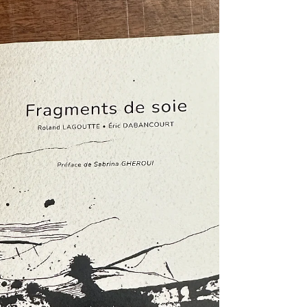
A N G D U P A P I E R [GALERIE21 Toulouse]
du 02 octobre au 1 novembre.