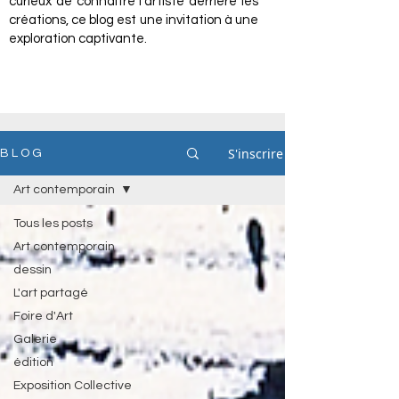
curieux de connaître l'artiste derrière les
créations, ce blog est une invitation à une
exploration captivante.
S'inscrire
B L O G
Art contemporain
Tous les posts
Art contemporain
dessin
L'art partagé
Foire d'Art
Galerie
édition
Exposition Collective