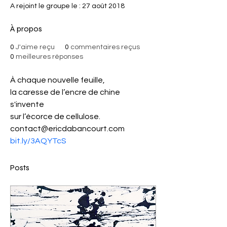
A rejoint le groupe le : 27 août 2018
À propos
0
J'aime reçu
0
commentaires reçus
0
meilleures réponses
À chaque nouvelle feuille, 
la caresse de l’encre de chine 
s'invente 
sur l’écorce de cellulose. 
contact@ericdabancourt.com
bit.ly/3AQYTcS
Posts