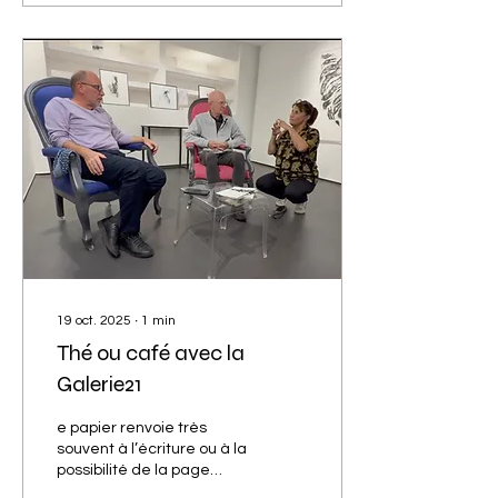
qui est matériel. Ni
dominante, ni
accompagnatrice, surtout
pas subordonnée.
19 oct. 2025
∙
1
min
Thé ou café avec la
Galerie21
e papier renvoie très
souvent à l’écriture ou à la
possibilité de la page
blanche, cependant il est