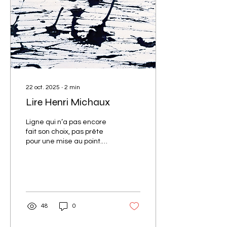
22 oct. 2025
∙
2
min
Lire Henri Michaux
Ligne qui n’a pas encore
fait son choix, pas prête
pour une mise au point.
Sans préférence, sans
accentuation, sans céder
entièrement aux
attirances. …Qui veille, qui
erre. Ligne célibataire, qui
tient à le rester, à garder
48
0
ses distances, qui ne se
soumet pas, aveugle à ce