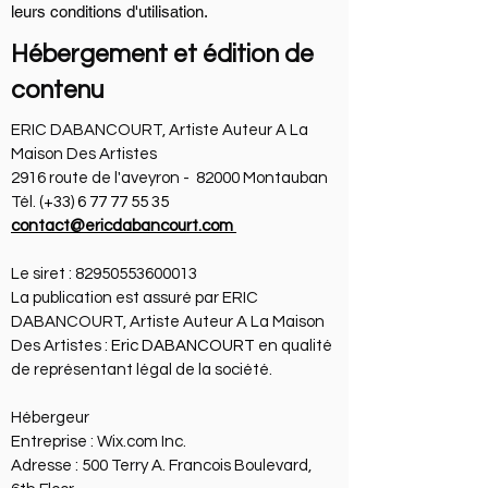
leurs conditions d'utilisation.
Hébergement et édition de
contenu
ERIC DABANCOURT,
Artiste Auteur A
L
a
M
aison D
es A
rtistes
2916 route de l'aveyron -
82000 Montauban
Tél.
(+33) 6 77 77 55 35
contact@ericdabancourt.com
Le siret :
82950553600013
La publication est assuré par ERIC
DABANCOURT, Artiste Auteur A La M
aison
D
es Artistes :
Eric DABANCOURT
en qualité
de représentant légal de la société.​
Hébergeur
Entreprise : Wix.com Inc.
Adresse : 500 Terry A. Francois Boulevard,