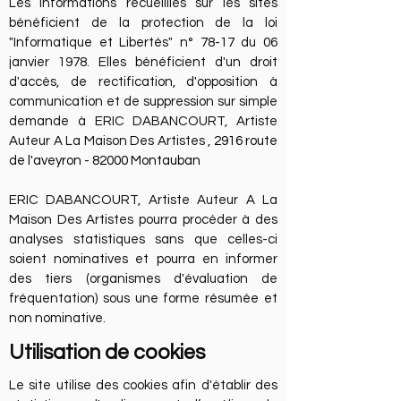
Les informations recueillies sur les sites
bénéficient de la protection de la loi
"Informatique et Libertés" n° 78-17 du 06
janvier 1978. Elles bénéficient d'un droit
d'accès, de rectification, d'opposition à
communication et de suppression sur simple
demande à ERIC DABANCOURT,
Artiste
Auteur A
L
a M
aison D
es Artistes ,
2916 route
de l'aveyron - 82000 Montauban
ERIC DABANCOURT,
Artiste Auteur A
L
a
M
aison D
es A
rtistes pourra procéder à des
analyses statistiques sans que celles-ci
soient nominatives et pourra en informer
des tiers (organismes d'évaluation de
fréquentation) sous une forme résumée et
non nominative.
Utilisation de cookies
Le site utilise des cookies afin d'établir des