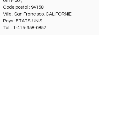
6th Floor,
Code postal : 94158
Ville : San Francisco, CALIFORNIE
Pays : ETATS-UNIS
Tél. :
1-415-358-0857
En cas de questions ou de réclamations, il
vous est possible d’envoyer un mail
à
contact@ericdabancourt.com
ou
d’envoyer un courrier au siège social de ERIC
DABANCOURT,
Artiste Auteur A
L
a M
aison
D
es A
rtistes
Mentions Légales | Politique de
confidentialité