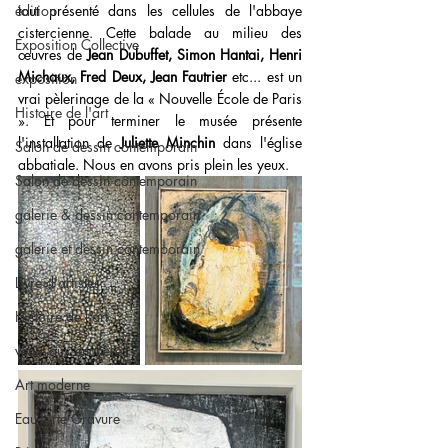
édition
tout présenté dans les cellules de l'abbaye 
cistercienne. Cette balade au milieu des 
Exposition Collective
œuvres de
 Jean Dubuffet, Simon Hantai, Henri 
Michaux, Fred Deux, Jean Fautrier 
etc... est un 
exposition
vrai pèlerinage de la « Nouvelle École de Paris 
Histoire de l'art
». Et pour terminer le musée présente 
l'installation de 
Juliette Minchin 
dans l'église 
Salon de dessin contemporain
abbatiale. Nous en avons pris plein les yeux.
Salon de dessin contemporain
galerie & dessin contemporain
galerie et dessin contemporain
Livre d'artistes
Histoire de l'art
vente aux enchères
Art moderne
Eau-forte Gravure