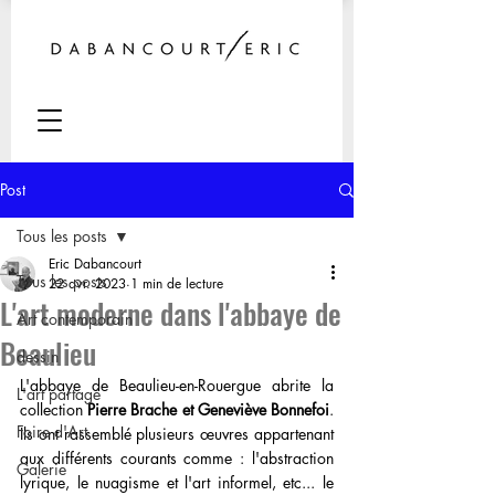
Post
Tous les posts
Eric Dabancourt
Tous les posts
22 avr. 2023
1 min de lecture
L'art moderne dans l'abbaye de
Art contemporain
Beaulieu
dessin
L
'abbaye de Beaulieu-en-Rouergue
 abrite la 
L'art partagé
collection 
Pierre Brache et Geneviève Bonnefoi
. 
Foire d'Art
Ils ont rassemblé plusieurs œuvres appartenant 
aux différents courants comme : l'abstraction 
Galerie
lyrique, le nuagisme et l'art informel, etc... le 