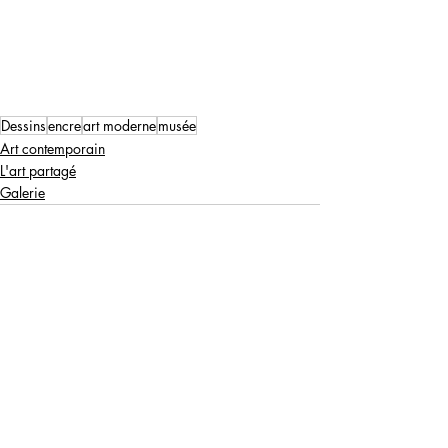
Dessins
encre
art moderne
musée
Art contemporain
L'art partagé
Galerie
Posts récents
Voir tout