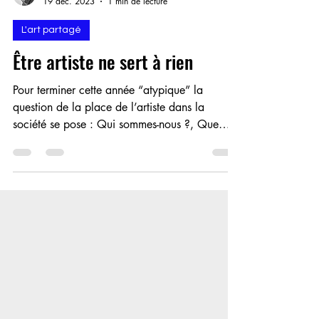
Eric Dabancourt
19 déc. 2023
1 min de lecture
L'art partagé
Être artiste ne sert à rien
Pour terminer cette année “atypique” la
question de la place de l’artiste dans la
société se pose : Qui sommes-nous ?, Que
faisons-nous...