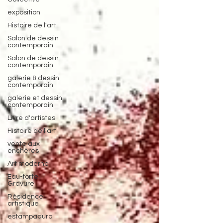
exposition
Histoire de l'art
Salon de dessin
contemporain
Salon de dessin
contemporain
galerie & dessin
contemporain
galerie et dessin
contemporain
Livre d'artistes
Histoire de l'art
vente aux
enchères
Art moderne
Eau-forte
Gravure
Résidence
artistique
estampadura