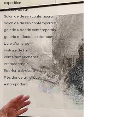
exposition
Histoire de l'art
Salon de dessin contemporain
Salon de dessin contemporain
galerie & dessin contemporain
galerie et dessin contemporain
Livre d'artistes
Histoire de l'art
vente aux enchères
Art moderne
Eau-forte Gravure
Résidence artistique
estampadura