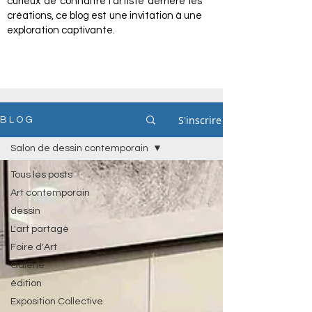
curieux de connaître l'artiste derrière les
créations, ce blog est une invitation à une
exploration captivante.
S'inscrire
B L O G
Salon de dessin contemporain
Tous les posts
Art contemporain
dessin
L'art partagé
Foire d'Art
Galerie
édition
Exposition Collective