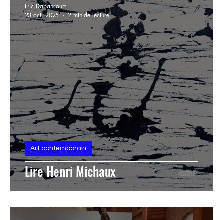
Eric Dabancourt
23 oct. 2025
2 min de lecture
galerie et dessin contemporain
Livre d'artistes
Résidence artistique
estampadura
Art contemporain
Lire Henri Michaux