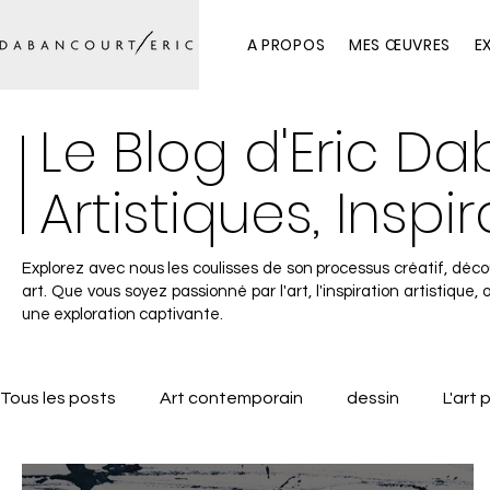
A PROPOS
MES ŒUVRES
E
Le Blog d'Eric D
Artistiques, Inspi
Explorez avec nous les coulisses de son processus créatif, déco
art. Que vous soyez passionné par l'art, l'inspiration artistique,
une exploration captivante.
Tous les posts
Art contemporain
dessin
L'art
exposition
Histoire de l'art
Salon de dessin c