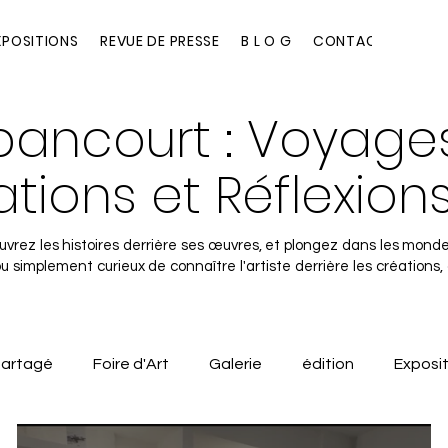
XPOSITIONS
REVUE DE PRESSE
B L O G
CONTACT
abancourt : Voyage
rations et Réflexion
uvrez les histoires derrière ses œuvres, et plongez dans les mondes
 ou simplement curieux de connaître l'artiste derrière les créations,
 partagé
Foire d'Art
Galerie
édition
Exposit
ontemporain
Salon de dessin contemporain
galerie