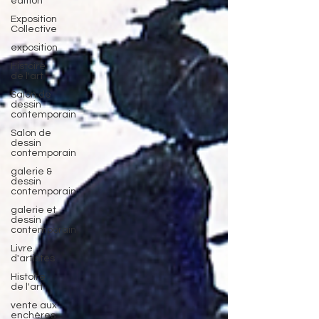
édition
Exposition
Collective
exposition
Histoire
de l'art
Salon de
dessin
contemporain
Salon de
dessin
contemporain
galerie &
dessin
contemporain
galerie et
dessin
contemporain
Livre
d'artistes
Histoire
de l'art
vente aux
enchères