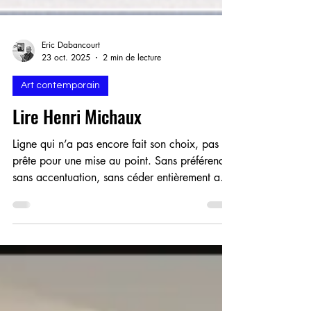
Eric Dabancourt
23 oct. 2025
2 min de lecture
Art contemporain
Lire Henri Michaux
Ligne qui n’a pas encore fait son choix, pas
prête pour une mise au point. Sans préférence,
sans accentuation, sans céder entièrement aux
attirances. …Qui veille, qui erre. Ligne
célibataire, qui tient à le rester, à garder ses
distances, qui ne se soumet pas, aveugle à ce
qui est matériel. Ni dominante, ni
accompagnatrice, surtout pas subordonnée.