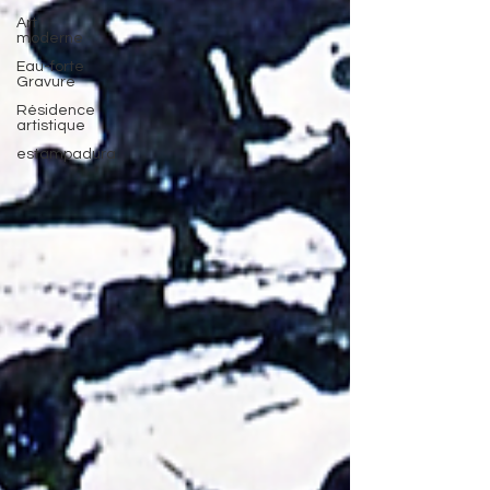
Art
moderne
Eau-forte
Gravure
Résidence
artistique
estampadura