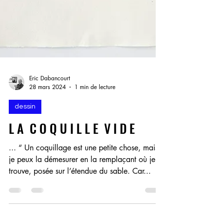
Eric Dabancourt
28 mars 2024
1 min de lecture
dessin
L A C O Q U I L L E V I D E
... “ Un coquillage est une petite chose, mais
je peux la démesurer en la remplaçant où je la