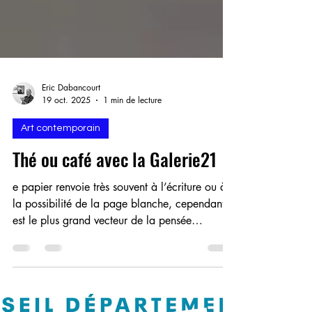
Eric Dabancourt
19 oct. 2025
1 min de lecture
Art contemporain
Thé ou café avec la Galerie21
e papier renvoie très souvent à l’écriture ou à
la possibilité de la page blanche, cependant il
est le plus grand vecteur de la pensée
humaine.Bambou, écorce, lin ou chanvre, il
traverse le temps et ranime les mémoires - L E S
A N G D U P A P I E R [GALERIE21 Toulouse]