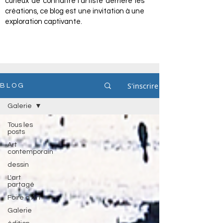
curieux de connaître l'artiste derrière les
créations, ce blog est une invitation à une
exploration captivante.
S'inscrire
B L O G
Galerie
Tous les
posts
Art
contemporain
dessin
L'art
partagé
Foire d'Art
Galerie