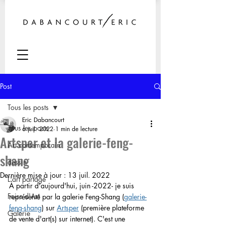
Post
Tous les posts
Eric Dabancourt
Tous les posts
6 juil. 2022
1 min de lecture
Artsper et la galerie-feng-
Art contemporain
shang
dessin
Dernière mise à jour :
13 juil. 2022
L'art partagé
À partir d'aujourd'hui, juin -2022- je suis 
Foire d'Art
représenté par la galerie Feng-Shang (
galerie-
feng-shang
) sur 
Artsper
 (première plateforme 
Galerie
de vente d'art(s) sur internet). C'est une 