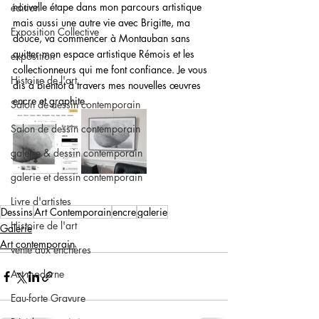
nouvelle étape dans mon parcours artistique 
édition
mais aussi une autre vie avec Brigitte, ma 
Exposition Collective
douce, va commencer à Montauban sans 
quitter mon espace artistique Rémois et les 
exposition
collectionneurs qui me font confiance. Je vous 
Histoire de l'art
dis à bientôt à travers mes nouvelles œuvres 
encre et graphite.
Salon de dessin contemporain
Salon de dessin contemporain
galerie & dessin contemporain
galerie et dessin contemporain
Livre d'artistes
Dessins
Art Contemporain
encre
galerie
Histoire de l'art
Galerie
Art contemporain
vente aux enchères
Art moderne
Eau-forte Gravure