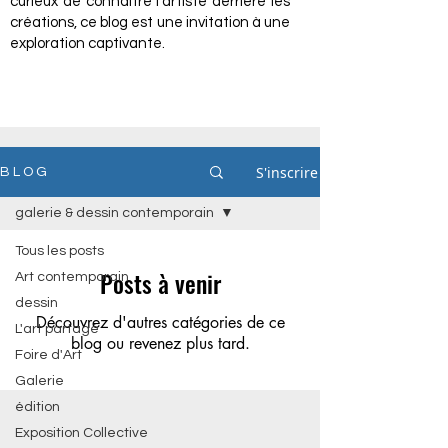
curieux de connaître l'artiste derrière les
créations, ce blog est une invitation à une
exploration captivante.
S'inscrire
B L O G
galerie & dessin contemporain
Tous les posts
Posts à venir
Art contemporain
dessin
Découvrez d'autres catégories de ce
L'art partagé
blog ou revenez plus tard.
Foire d'Art
Galerie
édition
Exposition Collective