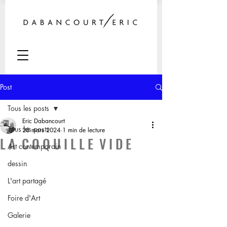
Post
Tous les posts
Eric Dabancourt
Tous les posts
28 mars 2024
1 min de lecture
L A C O Q U I L L E V I D E
Art contemporain
dessin
L'art partagé
Foire d'Art
Galerie