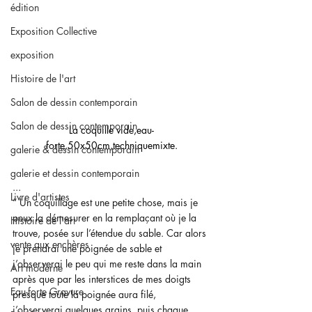
édition
Exposition Collective
exposition
Histoire de l'art
Salon de dessin contemporain
Salon de dessin contemporain
La coquille vide,eau-
forte,50x50cm,techniquemixte.
galerie & dessin contemporain
galerie et dessin contemporain
...
Livre d'artistes
“ Un coquillage est une petite chose, mais je 
peux la démesurer en la remplaçant où je la 
Histoire de l'art
trouve, posée sur l’étendue du sable. Car alors 
vente aux enchères
je prendrai une poignée de sable et 
j’observerai le peu qui me reste dans la main 
Art moderne
après que par les interstices de mes doigts 
Eau-forte Gravure
presque toute la poignée aura filé, 
j’observerai quelques grains, puis chaque 