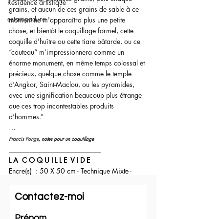
Résidence artistique
grains, et aucun de ces grains de sable à ce 
estampadura
moment ne m'apparaîtra plus une petite 
chose, et bientôt le coquillage formel, cette 
coquille d'huître ou cette tiare bâtarde, ou ce 
“couteau“ m’impressionnera comme un 
énorme monument, en même temps colossal et 
précieux, quelque chose comme le temple 
d’Angkor, Saint-Maclou, ou les pyramides, 
avec une signification beaucoup plus étrange 
que ces trop incontestables produits 
d’hommes.”
…
Francis Ponge
, 
notes pour un coquillage
___________________________
L A  C O Q U I L L E  V I D E
Encre(s)  : 50 X 50 cm - Technique Mixte - 
Vélin d'Arches 160g/m² 
- 2024
__________________________
Contactez-moi
Vous pourrez découvrir et acquérir mes 
Prénom