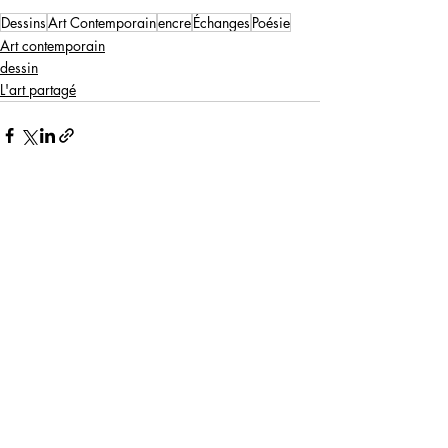
Dessins
Art Contemporain
encre
Échanges
Poésie
Art contemporain
dessin
L'art partagé
Posts récents
Voir tout