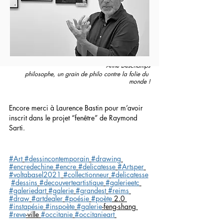
Avec éric Dabancourt, le Noir et le Blanc 
deviennent une couleur, la couleur d’une âme 
bouleversée qui exprime sa sensibilité au 
monde avec cœur et poésie.
Anne Deschamps
philosophe, un grain de philo contre la folie du 
monde !
Encore merci à Laurence Bastin pour m’avoir 
inscrit dans le projet “fenêtre” de Raymond 
Sarti.
#Art
#dessincontemporain
#drawing
#encredechine
#encre
#delicatesse
#Artsper
#voltabasel2021
#collectionneur
#delicatesse
#dessins
#decouverteartistique
#galerieetc
#galeriedart
#galerie
#grandest
#reims
#draw
#artdealer
#poésie
#poète
 2.0 
#instapésie
#inspoète
#galerie
-feng-shang 
#reve
-ville 
#occitanie
#occitanieart