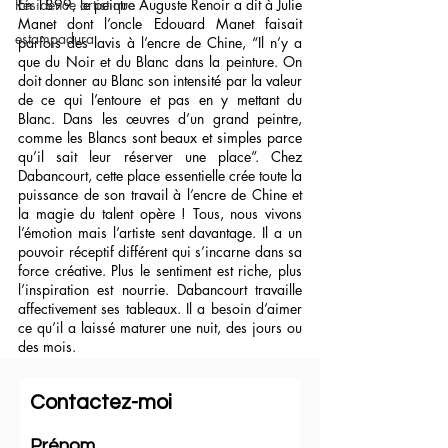
Résidence artistique
En 1899, le peintre Auguste Renoir a dit à Julie 
Manet dont l’oncle Edouard Manet faisait 
estampadura
parfois des lavis à l’encre de Chine, “Il n’y a 
que du Noir et du Blanc dans la peinture. On 
doit donner au Blanc son intensité par la valeur 
de ce qui l’entoure et pas en y mettant du 
Blanc. Dans les œuvres d’un grand peintre, 
comme les Blancs sont beaux et simples parce 
qu’il sait leur réserver une place”. Chez 
Dabancourt, cette place essentielle crée toute la 
puissance de son travail à l’encre de Chine et 
la magie du talent opère ! Tous, nous vivons 
l’émotion mais l’artiste sent davantage. Il a un 
pouvoir réceptif différent qui s’incarne dans sa 
force créative. Plus le sentiment est riche, plus 
l’inspiration est nourrie. Dabancourt travaille 
affectivement ses tableaux. Il a besoin d’aimer 
ce qu’il a laissé maturer une nuit, des jours ou 
des mois.
”Ça marche ou ça ne marche pas, dit-il, je 
Contactez-moi
dois vibrer moi-même de la révélation de mes 
encres, de mon trait, de la lumière qui surgit au 
coeur du Noir”.Et ça ne marche pas toujours...
Prénom