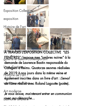
édition
Exposition Collective
exposition
Histoire de l'art
Salon de dessin contemporain
Salon de dessin contemporain
galerie & dessin contemporain
À TRAVERS L’EXPOSITION COLLECTIVE  “LES 
FENÊTRES” j’expose mes “ombres noires” à la 
galerie et dessin contemporain
demande de Laurence Bastin responsable du 
Livre d'artistes
Cafegem à Reims. Quatorze œuvres réalisées 
de 2019 à nos jours dans la même veine et 
Histoire de l'art
également inscrites dans un livre d’art : 
L’envol 
vente aux enchères
de l’âme
 réalisé avec Roland Lagoutte (poète).
Art moderne
Je vous laisse, maintenant entrer en communion 
avec ma démarche…
Eau-forte Gravure