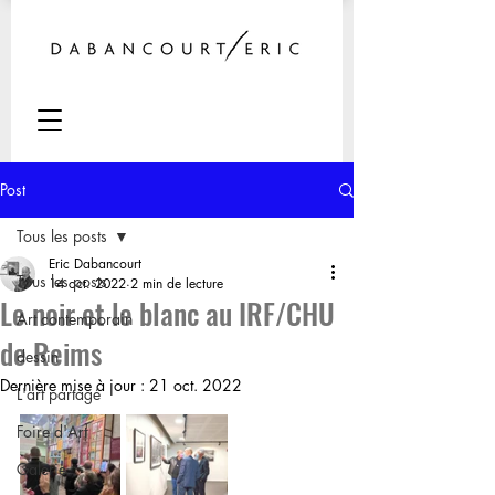
Post
Tous les posts
Eric Dabancourt
Tous les posts
14 oct. 2022
2 min de lecture
Le noir et le blanc au IRF/CHU
Art contemporain
de Reims
dessin
Dernière mise à jour :
21 oct. 2022
L'art partagé
Foire d'Art
Galerie