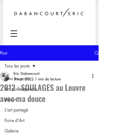
Post
Tous les posts
Eric Dabancourt
Tous les posts
3 nov. 2022
1 min de lecture
2012 : SOULAGES au Louvre
Art contemporain
avec ma douce
dessin
L'art partagé
Foire d'Art
Galerie