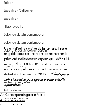
édition
Exposition Collective
exposition
Histoire de l'art
Salon de dessin contemporain
Salon de dessin contemporain
Un clin d'œil au maître de la lumière. Il reste 
galerie & dessin contemporain
un guide dans ses intentions de rechercher la 
galerie et dessin contemporain
première étoile dans un espace qu'il définit lui-
même : "l'OUTRENOIR". L'autre espace du 
Livre d'artistes
noir et ces quelques mots de Christian Bobin 
Histoire de l'art
extrait de L'homme joie 2012. :
"Il faut que le 
noir s'accentue pour que la première étoile 
vente aux enchères
apparaisse."
Art moderne
Art Contemporain
galerie
Poésie
Eau-forte Gravure
Art contemporain