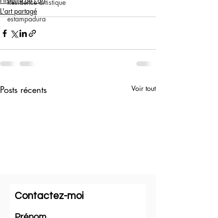
Histoire de l'art
Résidence artistique
L'art partagé
estampadura
Posts récents
Voir tout
Contactez-moi
Prénom