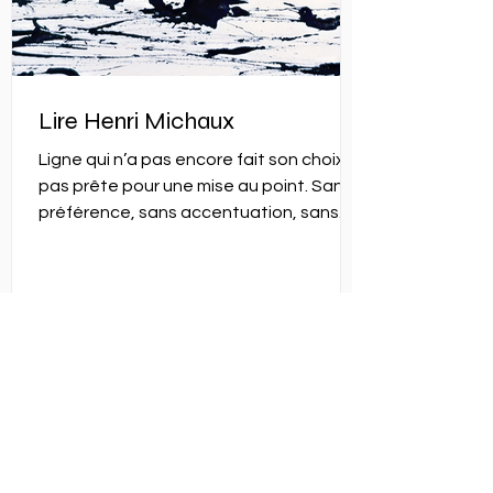
Lire Henri Michaux
Ligne qui n’a pas encore fait son choix,
pas prête pour une mise au point. Sans
préférence, sans accentuation, sans
céder entièrement aux attirances. …Qui
veille, qui erre. Ligne célibataire, qui tient
à le rester, à garder ses distances, qui
ne se soumet pas, aveugle à ce qui est
matériel. Ni dominante, ni
accompagnatrice, surtout pas
subordonnée.