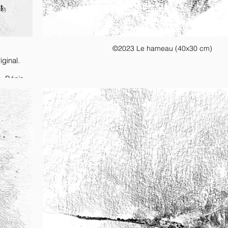
©2023 Le hameau (40x30 cm)
ginal.
e. Bénis
ient les
part dans
able ne
.”