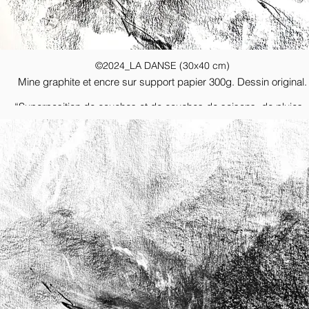
©2024_LA DANSE (30x40 cm)
Mine graphite et encre sur support papier 300g. Dessin original.
…“Superposition de couches et de couches de saisons, de pluies,
lumières lourdes et légères, de sels minéraux, d’évaporation, de
chaleur et de froid, de ravages et de renaissances, de cendres. N
grouillant de cadavres et de nouveaux nés, de cycle de dévoration
de reproduction, de poils, de plumes, de peaux, d’os, de
viandes,d’humus, de glaise, d’argile, de temps, de nuits, de ciel. D
nuptiale des prédateurs et des proies, des instincts et des hormon
des nuits sans fond et des brouillons bouillonneux de lumière, de
vibrations du soleil et de la lune. Lit sans fond et archaïque, berceau
tombeau, déesse mère du vivant, crâne fendu d'où s'est extrait terri
la bête aux rêves nus qui ne savait pas qui croire. La forêt. ”...
Thomas Vinau,
Le camp des autres