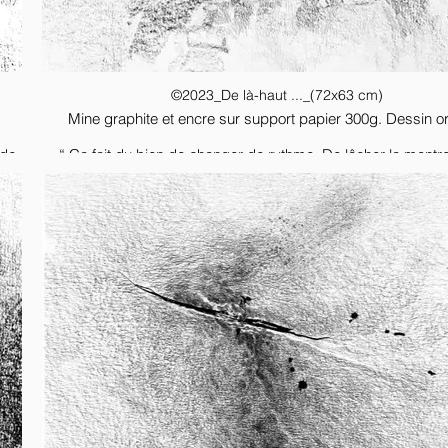
©2023_De là-haut ..._(72x63 cm)
Mine graphite et encre sur support papier 300g. Dessin ori
 de
“ Ça fait du bien de changer de rythme. De lâcher la montr
soient les jours fériés et les semaines de vacances. Bénis so
id
lambeaux arrachés avec les dents à la hyène du temps. Noé 
 et
trois jours chez sa mère. Il n’y a plus de parenthèses. Le s
cesse de couler. Le dernier grain sera le dernier point
anse
es,
Thomas Vinau,
s
La part des nuages
 et
fiée