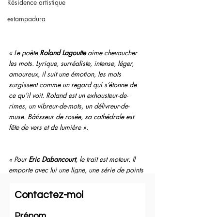
Résidence artistique
estampadura
« Le poète 
Roland Lagoutte
 aime chevaucher 
les mots. Lyrique, surréaliste, intense, léger, 
amoureux, il suit une émotion, les mots 
surgissent comme un regard qui s’étonne de 
ce qu’il voit. Roland est un exhausteur-de-
rimes, un vibreur-de-mots, un délivreur-de-
muse. Bâtisseur de rosée, sa cathédrale est 
fête de vers et de lumière ».
« Pour 
Eric Dabancourt
, le trait est moteur. Il 
emporte avec lui une ligne, une série de points 
reliés entre eux, naturellement, de séductions 
en séductions. Et que devient ce trait ? Que 
Contactez-moi
peut-il devenir dans l’adversité du hasard, du 
papier blanc, du mouvement capricieux de la 
Prénom