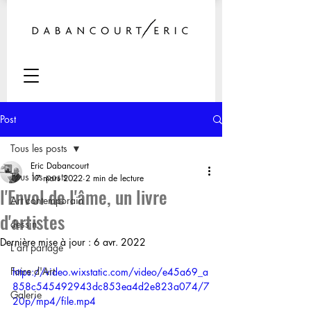
Post
Tous les posts
Eric Dabancourt
Tous les posts
17 mars 2022
2 min de lecture
l'Envol de l'âme, un livre
Art contemporain
d'artistes
dessin
Dernière mise à jour :
6 avr. 2022
L'art partagé
Foire d'Art
https://video.wixstatic.com/video/e45a69_a
858c545492943dc853ea4d2e823a074/7
Galerie
20p/mp4/file.mp4