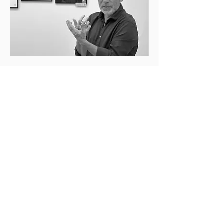
Pour accéder au site : 
https://bit.ly/3u1EWNL