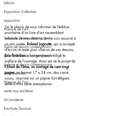
édition
Exposition Collective
exposition
J’ai le plaisir de vous informer de l’édition 
Histoire de l'art
prochaine d’un livre d’art rassemblant 
Salon de dessin contemporain
soixante de mes dessins. Je me suis associé à 
un ami poète, 
Roland Lagoutte
, qui a accepté 
Salon de dessin contemporain
d’écrire un texte pour chacun de ces dessins. 
Eric Poindron
 a fort gentiment rédigé la 
galerie & dessin contemporain
préface de l’ouvrage. Ainsi est né le projet de 
galerie et dessin contemporain
L’Envol de l’âme, un ouvrage de cent vingt 
pages,
 au format 17 x 24 cm, dos carré 
Livre d'artistes
cousu, imprimé sur un papier fort élégant, 
Histoire de l'art
édité à trois cents exemplaires.
vente aux enchères
Art moderne
Eau-forte Gravure